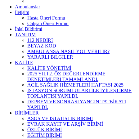
Ambulanslar
İletişim
Hasta Öneri Formu
Çalışan Öneri Formu
İhlal Bildirimi
TANITIM
112 NEDİR?
BEYAZ KOD
AMBULANSA NASIL YOL VERİLİR?
YARARLI BiLGİLER
KALİTE
KALİTE YÖNETİMİ
2025 YILI 2. ÖZ DEĞERLENDİRME
DENETİMLERİ TAMAMLANDI.
ACİL SAĞLIK HİZMETLERİ HAFTASI 2025
İSTASYON SORUMLULARI İLE İYİLEŞTİRME
TOPLANTISI YAPILDI.
DEPREM VE SONRASI YANGIN TATBİKATI
YAPILDI.
BİRİMLER
ASOS VE İSTATİSTİK BİRİMİ
EVRAK KAYIT VE ARŞİV BİRİMİ
ÖZLÜK BİRİMİ
EĞİTİM BİRİMİ