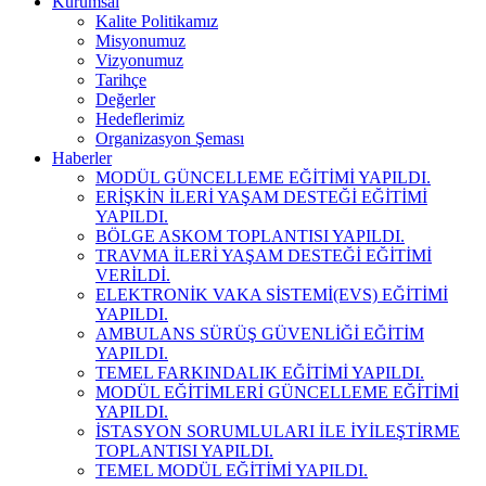
Kurumsal
Kalite Politikamız
Misyonumuz
Vizyonumuz
Tarihçe
Değerler
Hedeflerimiz
Organizasyon Şeması
Haberler
MODÜL GÜNCELLEME EĞİTİMİ YAPILDI.
ERİŞKİN İLERİ YAŞAM DESTEĞİ EĞİTİMİ
YAPILDI.
BÖLGE ASKOM TOPLANTISI YAPILDI.
TRAVMA İLERİ YAŞAM DESTEĞİ EĞİTİMİ
VERİLDİ.
ELEKTRONİK VAKA SİSTEMİ(EVS) EĞİTİMİ
YAPILDI.
AMBULANS SÜRÜŞ GÜVENLİĞİ EĞİTİM
YAPILDI.
TEMEL FARKINDALIK EĞİTİMİ YAPILDI.
MODÜL EĞİTİMLERİ GÜNCELLEME EĞİTİMİ
YAPILDI.
İSTASYON SORUMLULARI İLE İYİLEŞTİRME
TOPLANTISI YAPILDI.
TEMEL MODÜL EĞİTİMİ YAPILDI.