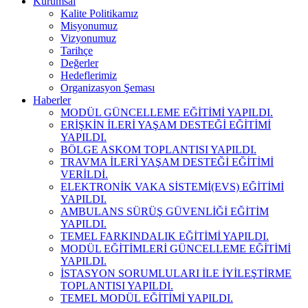
Kurumsal
Kalite Politikamız
Misyonumuz
Vizyonumuz
Tarihçe
Değerler
Hedeflerimiz
Organizasyon Şeması
Haberler
MODÜL GÜNCELLEME EĞİTİMİ YAPILDI.
ERİŞKİN İLERİ YAŞAM DESTEĞİ EĞİTİMİ
YAPILDI.
BÖLGE ASKOM TOPLANTISI YAPILDI.
TRAVMA İLERİ YAŞAM DESTEĞİ EĞİTİMİ
VERİLDİ.
ELEKTRONİK VAKA SİSTEMİ(EVS) EĞİTİMİ
YAPILDI.
AMBULANS SÜRÜŞ GÜVENLİĞİ EĞİTİM
YAPILDI.
TEMEL FARKINDALIK EĞİTİMİ YAPILDI.
MODÜL EĞİTİMLERİ GÜNCELLEME EĞİTİMİ
YAPILDI.
İSTASYON SORUMLULARI İLE İYİLEŞTİRME
TOPLANTISI YAPILDI.
TEMEL MODÜL EĞİTİMİ YAPILDI.