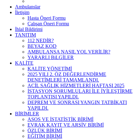
Ambulanslar
İletişim
Hasta Öneri Formu
Çalışan Öneri Formu
İhlal Bildirimi
TANITIM
112 NEDİR?
BEYAZ KOD
AMBULANSA NASIL YOL VERİLİR?
YARARLI BiLGİLER
KALİTE
KALİTE YÖNETİMİ
2025 YILI 2. ÖZ DEĞERLENDİRME
DENETİMLERİ TAMAMLANDI.
ACİL SAĞLIK HİZMETLERİ HAFTASI 2025
İSTASYON SORUMLULARI İLE İYİLEŞTİRME
TOPLANTISI YAPILDI.
DEPREM VE SONRASI YANGIN TATBİKATI
YAPILDI.
BİRİMLER
ASOS VE İSTATİSTİK BİRİMİ
EVRAK KAYIT VE ARŞİV BİRİMİ
ÖZLÜK BİRİMİ
EĞİTİM BİRİMİ