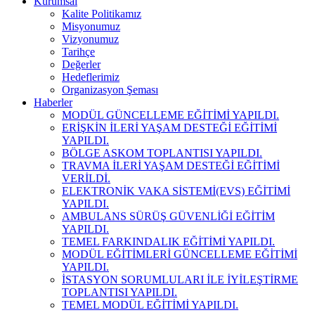
Kurumsal
Kalite Politikamız
Misyonumuz
Vizyonumuz
Tarihçe
Değerler
Hedeflerimiz
Organizasyon Şeması
Haberler
MODÜL GÜNCELLEME EĞİTİMİ YAPILDI.
ERİŞKİN İLERİ YAŞAM DESTEĞİ EĞİTİMİ
YAPILDI.
BÖLGE ASKOM TOPLANTISI YAPILDI.
TRAVMA İLERİ YAŞAM DESTEĞİ EĞİTİMİ
VERİLDİ.
ELEKTRONİK VAKA SİSTEMİ(EVS) EĞİTİMİ
YAPILDI.
AMBULANS SÜRÜŞ GÜVENLİĞİ EĞİTİM
YAPILDI.
TEMEL FARKINDALIK EĞİTİMİ YAPILDI.
MODÜL EĞİTİMLERİ GÜNCELLEME EĞİTİMİ
YAPILDI.
İSTASYON SORUMLULARI İLE İYİLEŞTİRME
TOPLANTISI YAPILDI.
TEMEL MODÜL EĞİTİMİ YAPILDI.