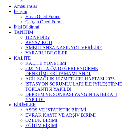
Ambulanslar
İletişim
Hasta Öneri Formu
Çalışan Öneri Formu
İhlal Bildirimi
TANITIM
112 NEDİR?
BEYAZ KOD
AMBULANSA NASIL YOL VERİLİR?
YARARLI BiLGİLER
KALİTE
KALİTE YÖNETİMİ
2025 YILI 2. ÖZ DEĞERLENDİRME
DENETİMLERİ TAMAMLANDI.
ACİL SAĞLIK HİZMETLERİ HAFTASI 2025
İSTASYON SORUMLULARI İLE İYİLEŞTİRME
TOPLANTISI YAPILDI.
DEPREM VE SONRASI YANGIN TATBİKATI
YAPILDI.
BİRİMLER
ASOS VE İSTATİSTİK BİRİMİ
EVRAK KAYIT VE ARŞİV BİRİMİ
ÖZLÜK BİRİMİ
EĞİTİM BİRİMİ