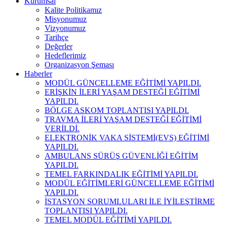
Kurumsal
Kalite Politikamız
Misyonumuz
Vizyonumuz
Tarihçe
Değerler
Hedeflerimiz
Organizasyon Şeması
Haberler
MODÜL GÜNCELLEME EĞİTİMİ YAPILDI.
ERİŞKİN İLERİ YAŞAM DESTEĞİ EĞİTİMİ
YAPILDI.
BÖLGE ASKOM TOPLANTISI YAPILDI.
TRAVMA İLERİ YAŞAM DESTEĞİ EĞİTİMİ
VERİLDİ.
ELEKTRONİK VAKA SİSTEMİ(EVS) EĞİTİMİ
YAPILDI.
AMBULANS SÜRÜŞ GÜVENLİĞİ EĞİTİM
YAPILDI.
TEMEL FARKINDALIK EĞİTİMİ YAPILDI.
MODÜL EĞİTİMLERİ GÜNCELLEME EĞİTİMİ
YAPILDI.
İSTASYON SORUMLULARI İLE İYİLEŞTİRME
TOPLANTISI YAPILDI.
TEMEL MODÜL EĞİTİMİ YAPILDI.