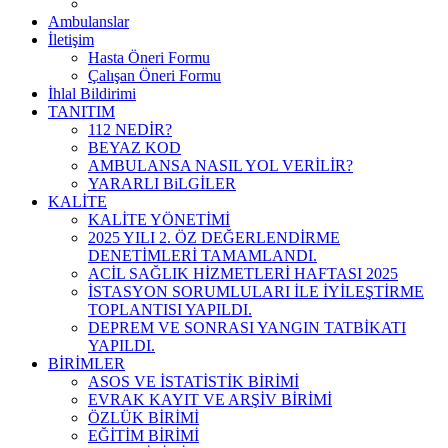
Ambulanslar
İletişim
Hasta Öneri Formu
Çalışan Öneri Formu
İhlal Bildirimi
TANITIM
112 NEDİR?
BEYAZ KOD
AMBULANSA NASIL YOL VERİLİR?
YARARLI BiLGİLER
KALİTE
KALİTE YÖNETİMİ
2025 YILI 2. ÖZ DEĞERLENDİRME
DENETİMLERİ TAMAMLANDI.
ACİL SAĞLIK HİZMETLERİ HAFTASI 2025
İSTASYON SORUMLULARI İLE İYİLEŞTİRME
TOPLANTISI YAPILDI.
DEPREM VE SONRASI YANGIN TATBİKATI
YAPILDI.
BİRİMLER
ASOS VE İSTATİSTİK BİRİMİ
EVRAK KAYIT VE ARŞİV BİRİMİ
ÖZLÜK BİRİMİ
EĞİTİM BİRİMİ