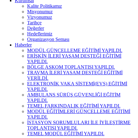
Kurumsal
Kalite Politikamız
Misyonumuz
Vizyonumuz
Tarihçe
Değerler
Hedeflerimiz
Organizasyon Şeması
Haberler
MODÜL GÜNCELLEME EĞİTİMİ YAPILDI.
ERİŞKİN İLERİ YAŞAM DESTEĞİ EĞİTİMİ
YAPILDI.
BÖLGE ASKOM TOPLANTISI YAPILDI.
TRAVMA İLERİ YAŞAM DESTEĞİ EĞİTİMİ
VERİLDİ.
ELEKTRONİK VAKA SİSTEMİ(EVS) EĞİTİMİ
YAPILDI.
AMBULANS SÜRÜŞ GÜVENLİĞİ EĞİTİM
YAPILDI.
TEMEL FARKINDALIK EĞİTİMİ YAPILDI.
MODÜL EĞİTİMLERİ GÜNCELLEME EĞİTİMİ
YAPILDI.
İSTASYON SORUMLULARI İLE İYİLEŞTİRME
TOPLANTISI YAPILDI.
TEMEL MODÜL EĞİTİMİ YAPILDI.