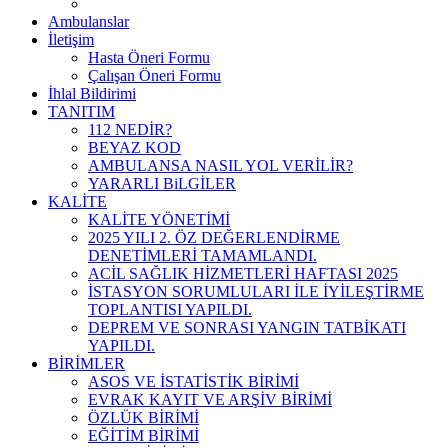
Ambulanslar
İletişim
Hasta Öneri Formu
Çalışan Öneri Formu
İhlal Bildirimi
TANITIM
112 NEDİR?
BEYAZ KOD
AMBULANSA NASIL YOL VERİLİR?
YARARLI BiLGİLER
KALİTE
KALİTE YÖNETİMİ
2025 YILI 2. ÖZ DEĞERLENDİRME
DENETİMLERİ TAMAMLANDI.
ACİL SAĞLIK HİZMETLERİ HAFTASI 2025
İSTASYON SORUMLULARI İLE İYİLEŞTİRME
TOPLANTISI YAPILDI.
DEPREM VE SONRASI YANGIN TATBİKATI
YAPILDI.
BİRİMLER
ASOS VE İSTATİSTİK BİRİMİ
EVRAK KAYIT VE ARŞİV BİRİMİ
ÖZLÜK BİRİMİ
EĞİTİM BİRİMİ