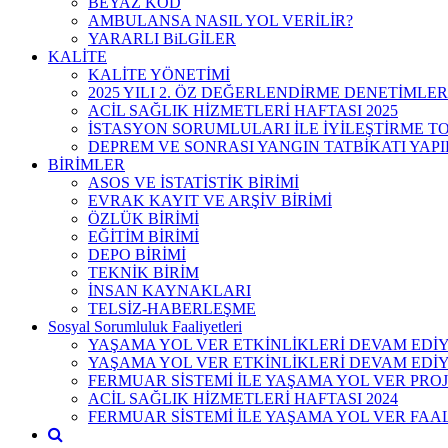
BEYAZ KOD
AMBULANSA NASIL YOL VERİLİR?
YARARLI BiLGİLER
KALİTE
KALİTE YÖNETİMİ
2025 YILI 2. ÖZ DEĞERLENDİRME DENETİMLE
ACİL SAĞLIK HİZMETLERİ HAFTASI 2025
İSTASYON SORUMLULARI İLE İYİLEŞTİRME TOP
DEPREM VE SONRASI YANGIN TATBİKATI YAPI
BİRİMLER
ASOS VE İSTATİSTİK BİRİMİ
EVRAK KAYIT VE ARŞİV BİRİMİ
ÖZLÜK BİRİMİ
EĞİTİM BİRİMİ
DEPO BİRİMİ
TEKNİK BİRİM
İNSAN KAYNAKLARI
TELSİZ-HABERLEŞME
Sosyal Sorumluluk Faaliyetleri
YAŞAMA YOL VER ETKİNLİKLERİ DEVAM EDİ
YAŞAMA YOL VER ETKİNLİKLERİ DEVAM ED
FERMUAR SİSTEMİ İLE YAŞAMA YOL VER PROJ
ACİL SAĞLIK HİZMETLERİ HAFTASI 2024
FERMUAR SİSTEMİ İLE YAŞAMA YOL VER FAA