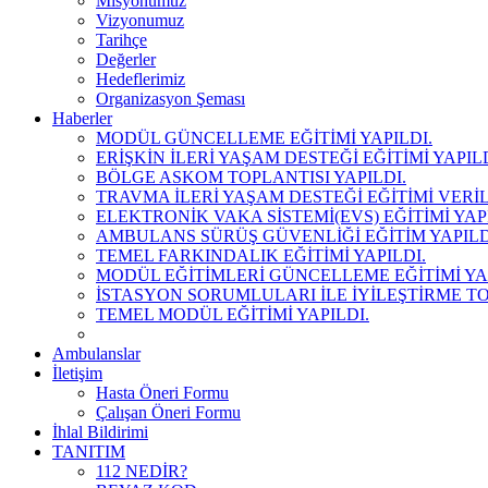
Misyonumuz
Vizyonumuz
Tarihçe
Değerler
Hedeflerimiz
Organizasyon Şeması
Haberler
MODÜL GÜNCELLEME EĞİTİMİ YAPILDI.
ERİŞKİN İLERİ YAŞAM DESTEĞİ EĞİTİMİ YAPILD
BÖLGE ASKOM TOPLANTISI YAPILDI.
TRAVMA İLERİ YAŞAM DESTEĞİ EĞİTİMİ VERİL
ELEKTRONİK VAKA SİSTEMİ(EVS) EĞİTİMİ YAPI
AMBULANS SÜRÜŞ GÜVENLİĞİ EĞİTİM YAPILD
TEMEL FARKINDALIK EĞİTİMİ YAPILDI.
MODÜL EĞİTİMLERİ GÜNCELLEME EĞİTİMİ YAP
İSTASYON SORUMLULARI İLE İYİLEŞTİRME TOP
TEMEL MODÜL EĞİTİMİ YAPILDI.
Ambulanslar
İletişim
Hasta Öneri Formu
Çalışan Öneri Formu
İhlal Bildirimi
TANITIM
112 NEDİR?