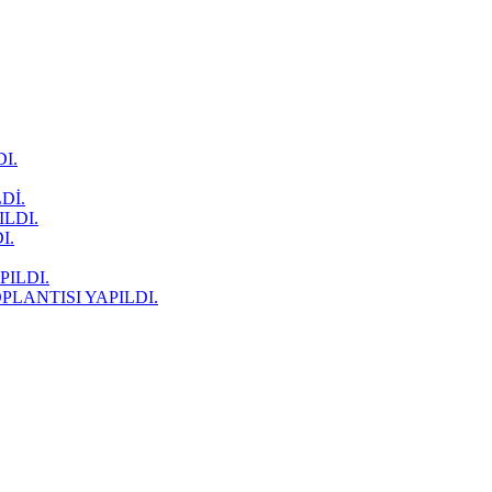
I.
Dİ.
LDI.
I.
ILDI.
LANTISI YAPILDI.