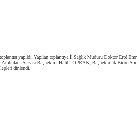
rme toplantısı yapıldı. Yapılan toplantıya İl Sağlık Müdürü Doktor Er
ulans Servisi Başhekimi Halil TOPRAK, Başhekimlik Birim Sorumlula
alepleri dinlendi.