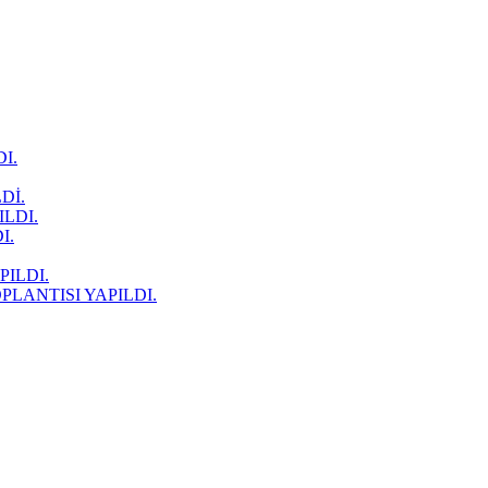
I.
Dİ.
LDI.
I.
ILDI.
LANTISI YAPILDI.