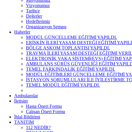
Misyonumuz
Vizyonumuz
Tarihçe
Değerler
Hedeflerimiz
Organizasyon Şeması
Haberler
MODÜL GÜNCELLEME EĞİTİMİ YAPILDI.
ERİŞKİN İLERİ YAŞAM DESTEĞİ EĞİTİMİ YAPILD
BÖLGE ASKOM TOPLANTISI YAPILDI.
TRAVMA İLERİ YAŞAM DESTEĞİ EĞİTİMİ VERİL
ELEKTRONİK VAKA SİSTEMİ(EVS) EĞİTİMİ YAPI
AMBULANS SÜRÜŞ GÜVENLİĞİ EĞİTİM YAPILD
TEMEL FARKINDALIK EĞİTİMİ YAPILDI.
MODÜL EĞİTİMLERİ GÜNCELLEME EĞİTİMİ YAP
İSTASYON SORUMLULARI İLE İYİLEŞTİRME TOP
TEMEL MODÜL EĞİTİMİ YAPILDI.
Ambulanslar
İletişim
Hasta Öneri Formu
Çalışan Öneri Formu
İhlal Bildirimi
TANITIM
112 NEDİR?