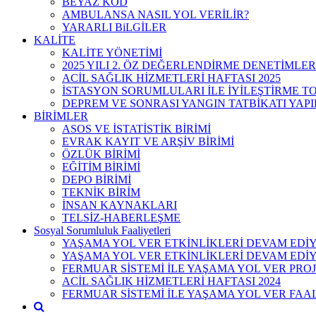
BEYAZ KOD
AMBULANSA NASIL YOL VERİLİR?
YARARLI BiLGİLER
KALİTE
KALİTE YÖNETİMİ
2025 YILI 2. ÖZ DEĞERLENDİRME DENETİMLE
ACİL SAĞLIK HİZMETLERİ HAFTASI 2025
İSTASYON SORUMLULARI İLE İYİLEŞTİRME TOP
DEPREM VE SONRASI YANGIN TATBİKATI YAPI
BİRİMLER
ASOS VE İSTATİSTİK BİRİMİ
EVRAK KAYIT VE ARŞİV BİRİMİ
ÖZLÜK BİRİMİ
EĞİTİM BİRİMİ
DEPO BİRİMİ
TEKNİK BİRİM
İNSAN KAYNAKLARI
TELSİZ-HABERLEŞME
Sosyal Sorumluluk Faaliyetleri
YAŞAMA YOL VER ETKİNLİKLERİ DEVAM EDİ
YAŞAMA YOL VER ETKİNLİKLERİ DEVAM ED
FERMUAR SİSTEMİ İLE YAŞAMA YOL VER PROJ
ACİL SAĞLIK HİZMETLERİ HAFTASI 2024
FERMUAR SİSTEMİ İLE YAŞAMA YOL VER FAA